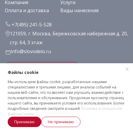
Компания
Услуги
Оплата и доставка
Виды нанесения
+7(495) 241-5-528
121059, г. Москва, Бережковская набережная д. 20,
стр. 64, 3 этаж
info@slovodelo.ru
Заказать звонок
Файлы cookie
Мы используем файлы cookie, разработанные нашими
Подписаться на рассылку
специалистами и третьими лицами, для анализа событий на
нашем веб-сайте, что позволяет нам улучшать взаимодействие с
пользователями и обслуживание. Продолжая просмотр страниц
нашего сайта, вы принимаете условия его использования. Более
Клиентское соглашение
подробные сведения смотрите в нашей
Политике в отношении
Политика конфиденциальности
файлов Cookie
.
2026 © «Словодело». Все права защищены
Принимаю
Не принимаю