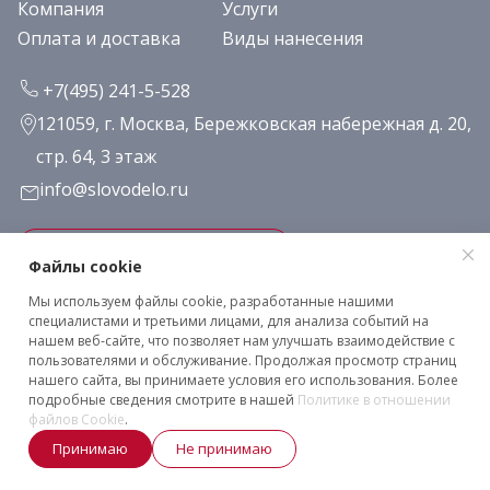
Компания
Услуги
Оплата и доставка
Виды нанесения
+7(495) 241-5-528
121059, г. Москва, Бережковская набережная д. 20,
стр. 64, 3 этаж
info@slovodelo.ru
Заказать звонок
Файлы cookie
Мы используем файлы cookie, разработанные нашими
Подписаться на рассылку
специалистами и третьими лицами, для анализа событий на
нашем веб-сайте, что позволяет нам улучшать взаимодействие с
пользователями и обслуживание. Продолжая просмотр страниц
нашего сайта, вы принимаете условия его использования. Более
Клиентское соглашение
подробные сведения смотрите в нашей
Политике в отношении
Политика конфиденциальности
файлов Cookie
.
2026 © «Словодело». Все права защищены
Принимаю
Не принимаю