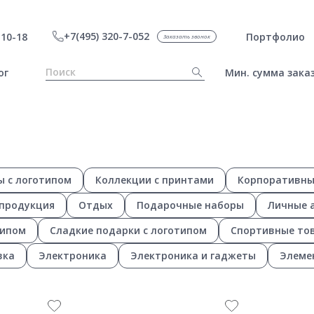
+7(495) 320-7-052
10-18
Портфолио
Заказать звонок
ог
Мин. сумма заказ
ы с логотипом
Коллекции с принтами
Корпоративны
 продукция
Отдых
Подарочные наборы
Личные а
типом
Сладкие подарки с логотипом
Спортивные тов
вка
Электроника
Электроника и гаджеты
Элеме