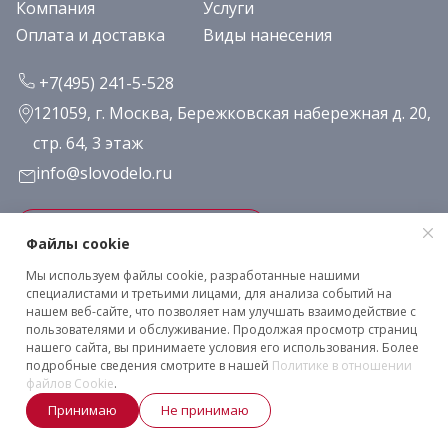
Компания
Услуги
Оплата и доставка
Виды нанесения
+7(495) 241-5-528
121059, г. Москва, Бережковская набережная д. 20,
стр. 64, 3 этаж
info@slovodelo.ru
Заказать звонок
Файлы cookie
Мы используем файлы cookie, разработанные нашими
Подписаться на рассылку
специалистами и третьими лицами, для анализа событий на
нашем веб-сайте, что позволяет нам улучшать взаимодействие с
пользователями и обслуживание. Продолжая просмотр страниц
нашего сайта, вы принимаете условия его использования. Более
Клиентское соглашение
подробные сведения смотрите в нашей
Политике в отношении
Политика конфиденциальности
файлов Cookie
.
2026 © «Словодело». Все права защищены
Принимаю
Не принимаю