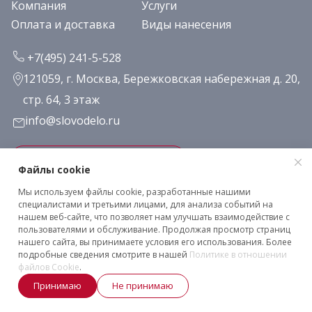
Компания
Услуги
Оплата и доставка
Виды нанесения
+7(495) 241-5-528
121059, г. Москва, Бережковская набережная д. 20,
стр. 64, 3 этаж
info@slovodelo.ru
Заказать звонок
Файлы cookie
Мы используем файлы cookie, разработанные нашими
Подписаться на рассылку
специалистами и третьими лицами, для анализа событий на
нашем веб-сайте, что позволяет нам улучшать взаимодействие с
пользователями и обслуживание. Продолжая просмотр страниц
нашего сайта, вы принимаете условия его использования. Более
Клиентское соглашение
подробные сведения смотрите в нашей
Политике в отношении
Политика конфиденциальности
файлов Cookie
.
2026 © «Словодело». Все права защищены
Принимаю
Не принимаю