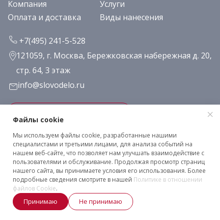
Компания
Услуги
Оплата и доставка
Виды нанесения
+7(495) 241-5-528
121059, г. Москва, Бережковская набережная д. 20,
стр. 64, 3 этаж
info@slovodelo.ru
Заказать звонок
Файлы cookie
Мы используем файлы cookie, разработанные нашими
Подписаться на рассылку
специалистами и третьими лицами, для анализа событий на
нашем веб-сайте, что позволяет нам улучшать взаимодействие с
пользователями и обслуживание. Продолжая просмотр страниц
нашего сайта, вы принимаете условия его использования. Более
Клиентское соглашение
подробные сведения смотрите в нашей
Политике в отношении
Политика конфиденциальности
файлов Cookie
.
2026 © «Словодело». Все права защищены
Принимаю
Не принимаю