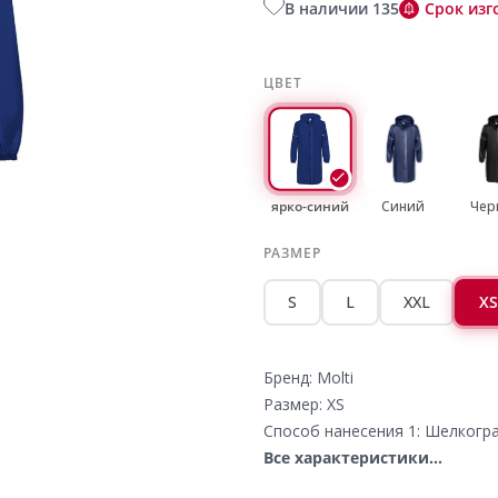
В наличии 135
Срок изг
ЦВЕТ
ярко-синий
Синий
Чер
РАЗМЕР
S
L
XXL
XS
Бренд: Molti
Размер: XS
Способ нанесения 1: Шелкогра
Все характеристики...