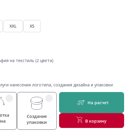
XXL
XS
фия на текстиль (2 цвета)
уги нанесения логотипа, создания дизайна и упаковки
На расчет
отка
Создание
йна
В корзину
упаковки