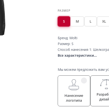
РАЗМЕР
S
M
L
XL
Бренд: Molti
Размер: S
Способ нанесения 1: Шелкогра
Все характеристики...
Мы можем предложить вам усл
Разраб
Нанесение
диза
логотипа