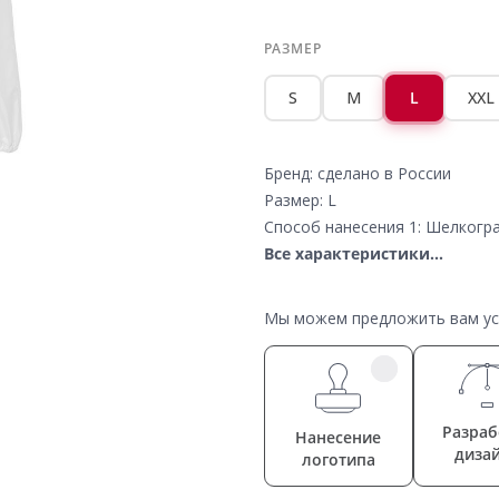
РАЗМЕР
S
M
L
XXL
Бренд: сделано в России
Размер: L
Способ нанесения 1: Шелкогра
Все характеристики...
Мы можем предложить вам усл
Разраб
Нанесение
диза
логотипа