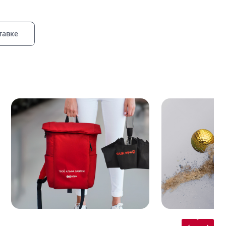
тавке