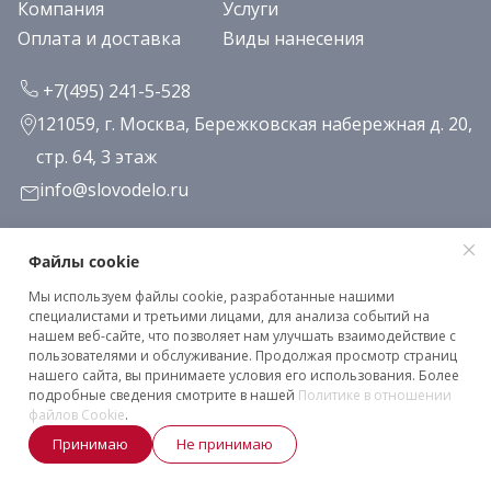
Компания
Услуги
Оплата и доставка
Виды нанесения
+7(495) 241-5-528
121059, г. Москва, Бережковская набережная д. 20,
стр. 64, 3 этаж
info@slovodelo.ru
Заказать звонок
Файлы cookie
Мы используем файлы cookie, разработанные нашими
Подписаться на рассылку
специалистами и третьими лицами, для анализа событий на
нашем веб-сайте, что позволяет нам улучшать взаимодействие с
пользователями и обслуживание. Продолжая просмотр страниц
нашего сайта, вы принимаете условия его использования. Более
Клиентское соглашение
подробные сведения смотрите в нашей
Политике в отношении
Политика конфиденциальности
файлов Cookie
.
Принимаю
Не принимаю
2026 © «Словодело». Все права защищены