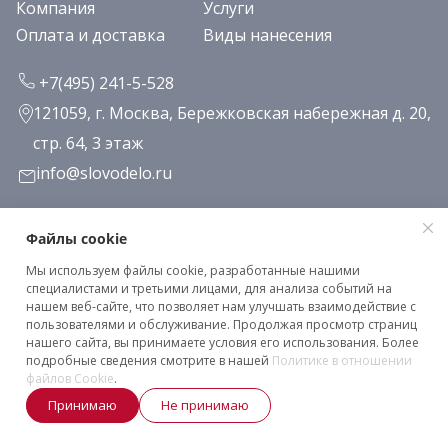
Компания
Услуги
Оплата и доставка
Виды нанесения
+7(495) 241-5-528
121059, г. Москва, Бережковская набережная д. 20,
стр. 64, 3 этаж
info@slovodelo.ru
Заказать звонок
Файлы cookie
Мы используем файлы cookie, разработанные нашими
Подписаться на рассылку
специалистами и третьими лицами, для анализа событий на
нашем веб-сайте, что позволяет нам улучшать взаимодействие с
пользователями и обслуживание. Продолжая просмотр страниц
нашего сайта, вы принимаете условия его использования. Более
Клиентское соглашение
подробные сведения смотрите в нашей
Политике в отношении
Политика конфиденциальности
файлов Cookie
.
Принимаю
Не принимаю
2026 © «Словодело». Все права защищены