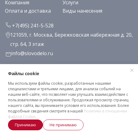
Компания
Услуги
Оплата и доставка
Виды нанесения
+7(495) 241-5-528
121059, г. Москва, Бережковская набережная д. 20,
стр. 64, 3 этаж
info@slovodelo.ru
Заказать звонок
Файлы cookie
Мы используем файлы cookie, разработанные нашими
Подписаться на рассылку
специалистами и третьими лицами, для анализа событий на
нашем веб-сайте, что позволяет нам улучшать взаимодействие с
пользователями и обслуживание. Продолжая просмотр страниц
нашего сайта, вы принимаете условия его использования. Более
Клиентское соглашение
подробные сведения смотрите в нашей
Политике в отношении
Политика конфиденциальности
файлов Cookie
.
Принимаю
Не принимаю
2026 © «Словодело». Все права защищены