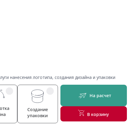
уги нанесения логотипа, создания дизайна и упаковки
На расчет
отка
Создание
йна
В корзину
упаковки