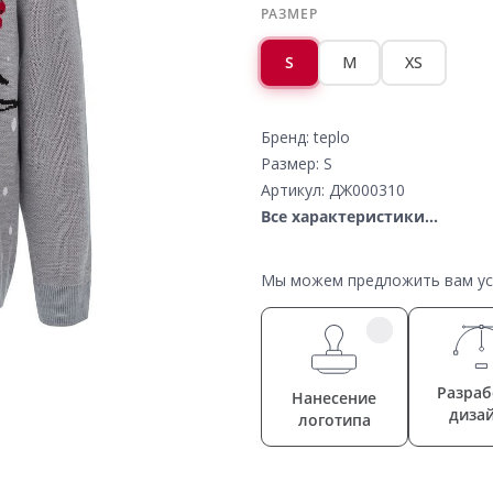
РАЗМЕР
S
M
XS
Бренд: teplo
Размер: S
Артикул: ДЖ000310
Все характеристики...
Мы можем предложить вам усл
Разраб
Нанесение
диза
логотипа