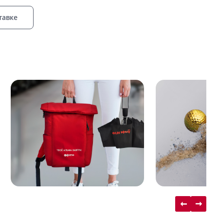
тавке