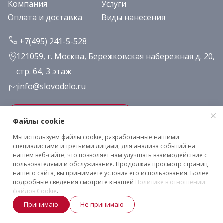
Компания
Услуги
Оплата и доставка
Виды нанесения
+7(495) 241-5-528
121059, г. Москва, Бережковская набережная д. 20,
стр. 64, 3 этаж
info@slovodelo.ru
Заказать звонок
Файлы cookie
Мы используем файлы cookie, разработанные нашими
Подписаться на рассылку
специалистами и третьими лицами, для анализа событий на
нашем веб-сайте, что позволяет нам улучшать взаимодействие с
пользователями и обслуживание. Продолжая просмотр страниц
нашего сайта, вы принимаете условия его использования. Более
Клиентское соглашение
подробные сведения смотрите в нашей
Политике в отношении
Политика конфиденциальности
файлов Cookie
.
2026 © «Словодело». Все права защищены
Принимаю
Не принимаю