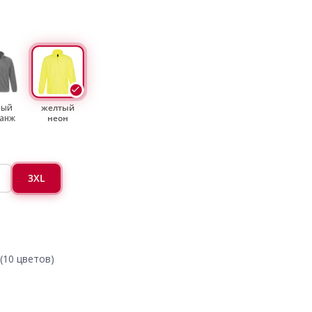
рый
желтый
анж
неон
3XL
(10 цветов)