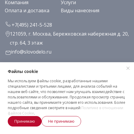
Компания
Услуги
Оплата и доставка
Виды нанесения
+7(495) 241-5-528
121059, г. Москва, Бережковская набережная д. 20,
стр. 64, 3 этаж
info@slovodelo.ru
Заказать звонок
Файлы cookie
Мы используем файлы cookie, разработанные нашими
Подписаться на рассылку
специалистами и третьими лицами, для анализа событий на
нашем веб-сайте, что позволяет нам улучшать взаимодействие с
пользователями и обслуживание. Продолжая просмотр страниц
нашего сайта, вы принимаете условия его использования. Более
Клиентское соглашение
подробные сведения смотрите в нашей
Политике в отношении
Политика конфиденциальности
файлов Cookie
.
Принимаю
Не принимаю
2026 © «Словодело». Все права защищены