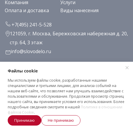
Компания
Услуги
Оплата и доставка
Виды нанесения
+7(495) 241-5-528
121059, г. Москва, Бережковская набережная д. 20,
стр. 64, 3 этаж
info@slovodelo.ru
Заказать звонок
Файлы cookie
Мы используем файлы cookie, разработанные нашими
Подписаться на рассылку
специалистами и третьими лицами, для анализа событий на
нашем веб-сайте, что позволяет нам улучшать взаимодействие с
пользователями и обслуживание. Продолжая просмотр страниц
нашего сайта, вы принимаете условия его использования. Более
Клиентское соглашение
подробные сведения смотрите в нашей
Политике в отношении
Политика конфиденциальности
файлов Cookie
.
Принимаю
Не принимаю
2026 © «Словодело». Все права защищены