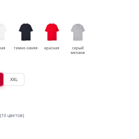
лая
темно-синяя
красная
серый
меланж
XXL
(10 цветов)