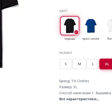
ЦВЕТ
черная
ярко-синяя
бе
РАЗМЕР
S
M
L
XL
Бренд: TH Clothes
Размер: XL
Способ нанесения 1: Вышивка 
Все характеристики...