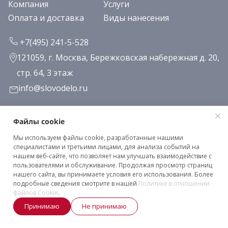
Компания
Услуги
Оплата и доставка
Виды нанесения
+7(495) 241-5-528
121059, г. Москва, Бережковская набережная д. 20,
стр. 64, 3 этаж
info@slovodelo.ru
Заказать звонок
Файлы cookie
Мы используем файлы cookie, разработанные нашими
Подписаться на рассылку
специалистами и третьими лицами, для анализа событий на
нашем веб-сайте, что позволяет нам улучшать взаимодействие с
пользователями и обслуживание. Продолжая просмотр страниц
нашего сайта, вы принимаете условия его использования. Более
Клиентское соглашение
подробные сведения смотрите в нашей
Политике в отношении
Политика конфиденциальности
файлов Cookie
.
Принимаю
Не принимаю
2026 © «Словодело». Все права защищены