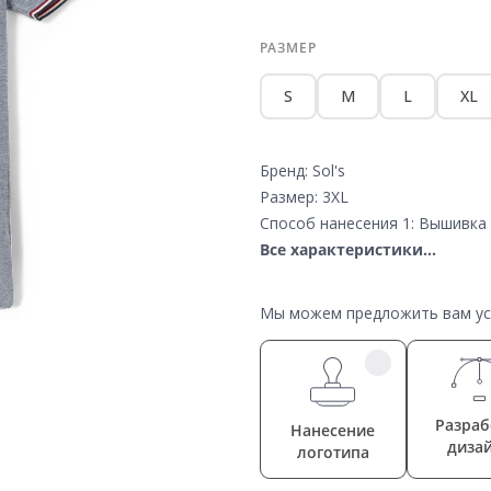
РАЗМЕР
S
M
L
XL
Бренд: Sol's
Размер: 3XL
Способ нанесения 1: Вышивка 
Все характеристики...
Мы можем предложить вам усл
Разраб
Нанесение
диза
логотипа