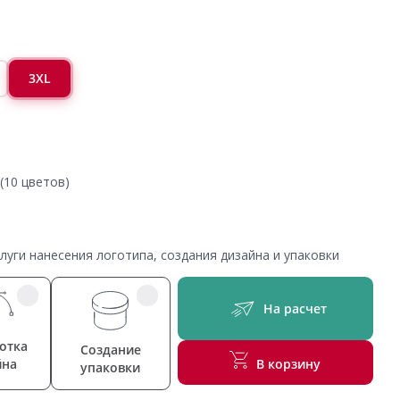
3XL
(10 цветов)
уги нанесения логотипа, создания дизайна и упаковки
На расчет
отка
Создание
йна
В корзину
упаковки