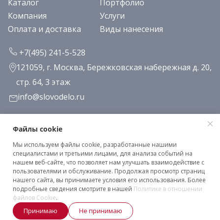
Каталог
Портфолио
Компания
Услуги
Оплата и доставка
Виды нанесения
+7(495) 241-5-528
121059, г. Москва, Бережковская набережная д. 20,
стр. 64, 3 этаж
info@slovodelo.ru
Заказать звонок
Файлы cookie
Мы используем файлы cookie, разработанные нашими
Подписаться на рассылку
специалистами и третьими лицами, для анализа событий на
нашем веб-сайте, что позволяет нам улучшать взаимодействие с
пользователями и обслуживание. Продолжая просмотр страниц
нашего сайта, вы принимаете условия его использования. Более
Клиентское соглашение
подробные сведения смотрите в нашей
Политике в отношении
Политика конфиденциальности
файлов Cookie
.
Принимаю
Не принимаю
2026 © «Словодело». Все права защищены