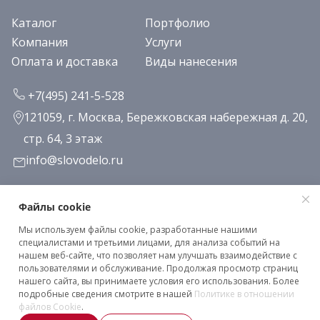
Каталог
Портфолио
Компания
Услуги
Оплата и доставка
Виды нанесения
+7(495) 241-5-528
121059, г. Москва, Бережковская набережная д. 20,
стр. 64, 3 этаж
info@slovodelo.ru
Заказать звонок
Файлы cookie
Мы используем файлы cookie, разработанные нашими
Подписаться на рассылку
специалистами и третьими лицами, для анализа событий на
нашем веб-сайте, что позволяет нам улучшать взаимодействие с
пользователями и обслуживание. Продолжая просмотр страниц
нашего сайта, вы принимаете условия его использования. Более
Клиентское соглашение
подробные сведения смотрите в нашей
Политике в отношении
Политика конфиденциальности
файлов Cookie
.