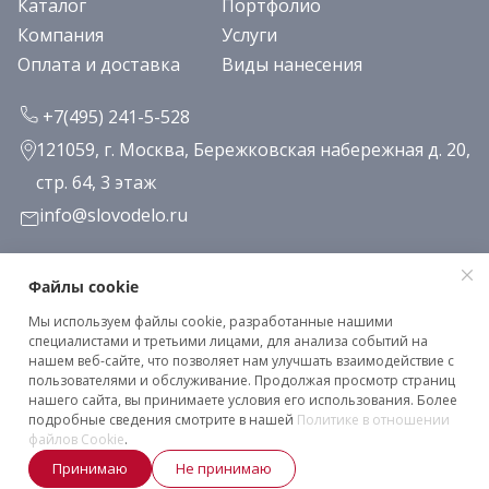
Каталог
Портфолио
Компания
Услуги
Оплата и доставка
Виды нанесения
+7(495) 241-5-528
121059, г. Москва, Бережковская набережная д. 20,
стр. 64, 3 этаж
info@slovodelo.ru
Заказать звонок
Файлы cookie
Мы используем файлы cookie, разработанные нашими
Подписаться на рассылку
специалистами и третьими лицами, для анализа событий на
нашем веб-сайте, что позволяет нам улучшать взаимодействие с
пользователями и обслуживание. Продолжая просмотр страниц
нашего сайта, вы принимаете условия его использования. Более
Клиентское соглашение
подробные сведения смотрите в нашей
Политике в отношении
Политика конфиденциальности
файлов Cookie
.
Принимаю
Не принимаю
2026 © «Словодело». Все права защищены