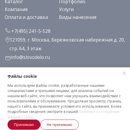
Каталог
Портфолио
Компания
Услуги
Оплата и доставка
Виды нанесения
+7(495) 241-5-528
121059, г. Москва, Бережковская набережная д. 20,
стр. 64, 3 этаж
info@slovodelo.ru
Заказать звонок
Файлы cookie
Мы используем файлы cookie, разработанные нашими
Подписаться на рассылку
специалистами и третьими лицами, для анализа событий на
нашем веб-сайте, что позволяет нам улучшать взаимодействие с
пользователями и обслуживание. Продолжая просмотр страниц
нашего сайта, вы принимаете условия его использования. Более
Клиентское соглашение
подробные сведения смотрите в нашей
Политике в отношении
Политика конфиденциальности
файлов Cookie
.
Принимаю
Не принимаю
2026 © «Словодело». Все права защищены