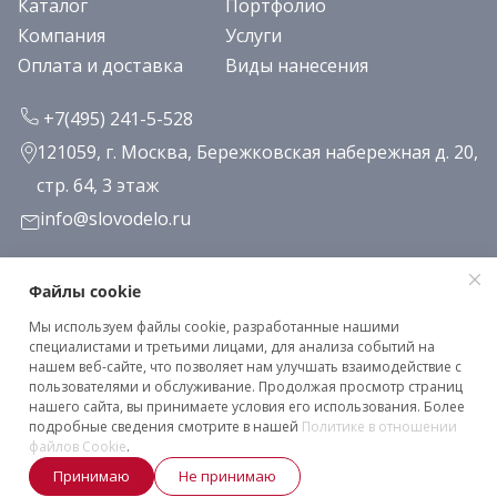
Каталог
Портфолио
Компания
Услуги
Оплата и доставка
Виды нанесения
+7(495) 241-5-528
121059, г. Москва, Бережковская набережная д. 20,
стр. 64, 3 этаж
info@slovodelo.ru
Заказать звонок
Файлы cookie
Мы используем файлы cookie, разработанные нашими
Подписаться на рассылку
специалистами и третьими лицами, для анализа событий на
нашем веб-сайте, что позволяет нам улучшать взаимодействие с
пользователями и обслуживание. Продолжая просмотр страниц
нашего сайта, вы принимаете условия его использования. Более
Клиентское соглашение
подробные сведения смотрите в нашей
Политике в отношении
Политика конфиденциальности
файлов Cookie
.
Принимаю
Не принимаю
2026 © «Словодело». Все права защищены