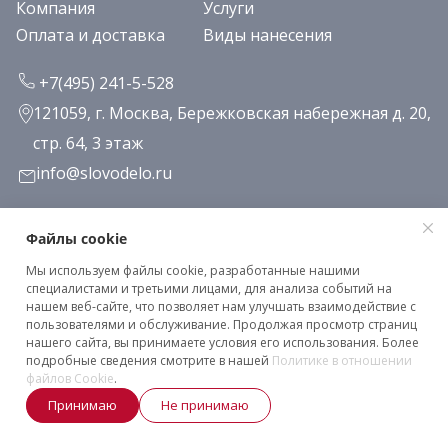
Компания
Услуги
Оплата и доставка
Виды нанесения
+7(495) 241-5-528
121059, г. Москва, Бережковская набережная д. 20,
стр. 64, 3 этаж
info@slovodelo.ru
Заказать звонок
Файлы cookie
Мы используем файлы cookie, разработанные нашими
Подписаться на рассылку
специалистами и третьими лицами, для анализа событий на
нашем веб-сайте, что позволяет нам улучшать взаимодействие с
пользователями и обслуживание. Продолжая просмотр страниц
нашего сайта, вы принимаете условия его использования. Более
Клиентское соглашение
подробные сведения смотрите в нашей
Политике в отношении
Политика конфиденциальности
файлов Cookie
.
Принимаю
Не принимаю
2026 © «Словодело». Все права защищены