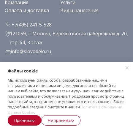
Компания
Услуги
Оплата и доставка
Виды нанесения
+7(495) 241-5-528
121059, г. Москва, Бережковская набережная д. 20,
стр. 64, 3 этаж
info@slovodelo.ru
Заказать звонок
Файлы cookie
Мы используем файлы cookie, разработанные нашими
Подписаться на рассылку
специалистами и третьими лицами, для анализа событий на
нашем веб-сайте, что позволяет нам улучшать взаимодействие с
пользователями и обслуживание. Продолжая просмотр страниц
нашего сайта, вы принимаете условия его использования. Более
Клиентское соглашение
подробные сведения смотрите в нашей
Политике в отношении
Политика конфиденциальности
файлов Cookie
.
Принимаю
Не принимаю
2026 © «Словодело». Все права защищены