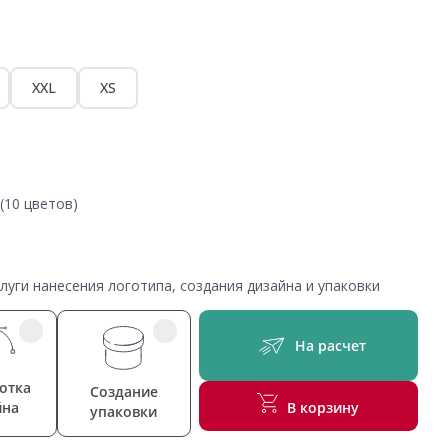
XXL
XS
(10 цветов)
уги нанесения логотипа, создания дизайна и упаковки
На расчет
отка
Создание
йна
В корзину
упаковки