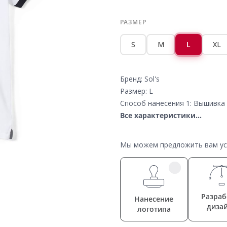
РАЗМЕР
S
M
L
XL
Бренд: Sol's
Размер: L
Способ нанесения 1: Вышивка 
Все характеристики...
Мы можем предложить вам усл
Разраб
Нанесение
диза
логотипа