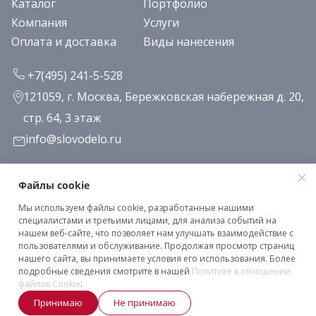
Каталог
Портфолио
Компания
Услуги
Оплата и доставка
Виды нанесения
+7(495) 241-5-528
121059, г. Москва, Бережковская набережная д. 20,
стр. 64, 3 этаж
info@slovodelo.ru
Заказать звонок
Файлы cookie
Мы используем файлы cookie, разработанные нашими
Подписаться на рассылку
специалистами и третьими лицами, для анализа событий на
нашем веб-сайте, что позволяет нам улучшать взаимодействие с
пользователями и обслуживание. Продолжая просмотр страниц
нашего сайта, вы принимаете условия его использования. Более
Клиентское соглашение
подробные сведения смотрите в нашей
Политике в отношении
Политика конфиденциальности
файлов Cookie
.
Принимаю
Не принимаю
2026 © «Словодело». Все права защищены