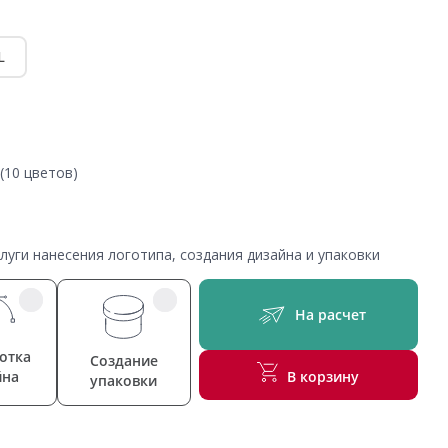
L
(10 цветов)
уги нанесения логотипа, создания дизайна и упаковки
На расчет
отка
Создание
йна
В корзину
упаковки