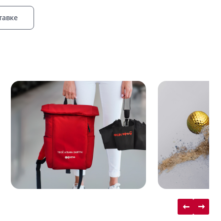
тавке