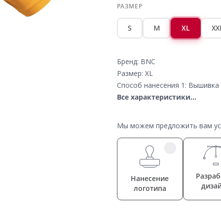
РАЗМЕР
S
M
XL
XX
Бренд: BNC
Размер: XL
Способ нанесения 1: Вышивка 
Все характеристики...
Мы можем предложить вам усл
Разраб
Нанесение
диза
логотипа