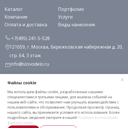
Каталог
Портфолио
Компания
Услуги
Оплата и доставка
Виды нанесения
+7(495) 241-5-528
121059, г. Москва, Бережковская набережная д. 20,
стр. 64, 3 этаж
info@slovodelo.ru
Заказать звонок
Файлы cookie
Мы используем файлы cookie, разработанные нашими
Подписаться на рассылку
специалистами и третьими лицами, для анализа событий на
нашем веб-сайте, что позволяет нам улучшать взаимодействие с
пользователями и обслуживание. Продолжая просмотр страниц
нашего сайта, вы принимаете условия его использования. Более
Клиентское соглашение
подробные сведения смотрите в нашей
Политике в отношении
Политика конфиденциальности
файлов Cookie
.