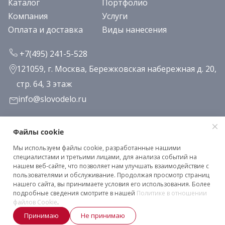
Каталог
Портфолио
Компания
Услуги
Оплата и доставка
Виды нанесения
+7(495) 241-5-528
121059, г. Москва, Бережковская набережная д. 20,
стр. 64, 3 этаж
info@slovodelo.ru
Заказать звонок
Файлы cookie
Мы используем файлы cookie, разработанные нашими
Подписаться на рассылку
специалистами и третьими лицами, для анализа событий на
нашем веб-сайте, что позволяет нам улучшать взаимодействие с
пользователями и обслуживание. Продолжая просмотр страниц
нашего сайта, вы принимаете условия его использования. Более
Клиентское соглашение
подробные сведения смотрите в нашей
Политике в отношении
Политика конфиденциальности
файлов Cookie
.
Принимаю
Не принимаю
2026 © «Словодело». Все права защищены