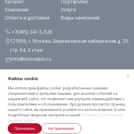
Каталог
Портфолио
Компания
Услуги
Оплата и доставка
Виды нанесения
+7(495) 241-5-528
121059, г. Москва, Бережковская набережная д. 20,
стр. 64, 3 этаж
info@slovodelo.ru
Заказать звонок
Файлы cookie
Мы используем файлы cookie, разработанные нашими
Подписаться на рассылку
специалистами и третьими лицами, для анализа событий на
нашем веб-сайте, что позволяет нам улучшать взаимодействие с
пользователями и обслуживание. Продолжая просмотр страниц
нашего сайта, вы принимаете условия его использования. Более
Клиентское соглашение
подробные сведения смотрите в нашей
Политике в отношении
Политика конфиденциальности
файлов Cookie
.
Принимаю
Не принимаю
2026 © «Словодело». Все права защищены