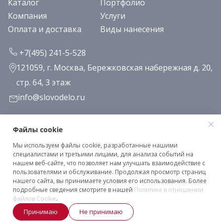
Каталог
Портфолио
Компания
Услуги
Оплата и доставка
Виды нанесения
+7(495) 241-5-528
121059, г. Москва, Бережковская набережная д. 20,
стр. 64, 3 этаж
info@slovodelo.ru
Заказать звонок
Файлы cookie
Мы используем файлы cookie, разработанные нашими
Подписаться на рассылку
специалистами и третьими лицами, для анализа событий на
нашем веб-сайте, что позволяет нам улучшать взаимодействие с
пользователями и обслуживание. Продолжая просмотр страниц
нашего сайта, вы принимаете условия его использования. Более
Клиентское соглашение
подробные сведения смотрите в нашей
Политике в отношении
Политика конфиденциальности
файлов Cookie
.
Принимаю
Не принимаю
2026 © «Словодело». Все права защищены