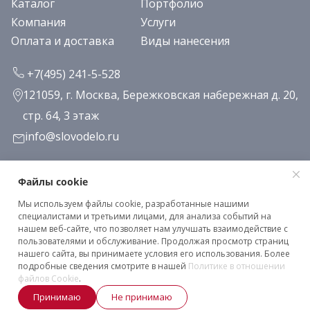
Каталог
Портфолио
Компания
Услуги
Оплата и доставка
Виды нанесения
+7(495) 241-5-528
121059, г. Москва, Бережковская набережная д. 20,
стр. 64, 3 этаж
info@slovodelo.ru
Заказать звонок
Файлы cookie
Мы используем файлы cookie, разработанные нашими
Подписаться на рассылку
специалистами и третьими лицами, для анализа событий на
нашем веб-сайте, что позволяет нам улучшать взаимодействие с
пользователями и обслуживание. Продолжая просмотр страниц
нашего сайта, вы принимаете условия его использования. Более
Клиентское соглашение
подробные сведения смотрите в нашей
Политике в отношении
Политика конфиденциальности
файлов Cookie
.
Принимаю
Не принимаю
2026 © «Словодело». Все права защищены