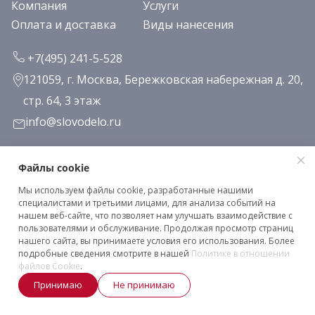
Компания
Услуги
Оплата и доставка
Виды нанесения
+7(495) 241-5-528
121059, г. Москва, Бережковская набережная д. 20,
стр. 64, 3 этаж
info@slovodelo.ru
Заказать звонок
Файлы cookie
Мы используем файлы cookie, разработанные нашими
Подписаться на рассылку
специалистами и третьими лицами, для анализа событий на
нашем веб-сайте, что позволяет нам улучшать взаимодействие с
пользователями и обслуживание. Продолжая просмотр страниц
нашего сайта, вы принимаете условия его использования. Более
Клиентское соглашение
подробные сведения смотрите в нашей
Политике в отношении
Политика конфиденциальности
файлов Cookie
.
Принимаю
Не принимаю
2026 © «Словодело». Все права защищены