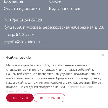
Компания
Услуги
Оплата и доставка
Виды нанесения
+7(495) 241-5-528
121059, г. Москва, Бережковская набережная д. 20,
стр. 64, 3 этаж
info@slovodelo.ru
Заказать звонок
Файлы cookie
Мы используем файлы cookie, разработанные нашими
Подписаться на рассылку
специалистами и третьими лицами, для анализа событий на
нашем веб-сайте, что позволяет нам улучшать взаимодействие с
пользователями и обслуживание. Продолжая просмотр страниц
нашего сайта, вы принимаете условия его использования. Более
Клиентское соглашение
подробные сведения смотрите в нашей
Политике в отношении
Политика конфиденциальности
файлов Cookie
.
Принимаю
Не принимаю
2026 © «Словодело». Все права защищены