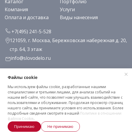
Каталог
Портфолио
Компания
Услуги
Оплата и доставка
Виды нанесения
+7(495) 241-5-528
121059, г. Москва, Бережковская набережная д. 20,
стр. 64, 3 этаж
info@slovodelo.ru
Заказать звонок
Файлы cookie
Мы используем файлы cookie, разработанные нашими
Подписаться на рассылку
специалистами и третьими лицами, для анализа событий на
нашем веб-сайте, что позволяет нам улучшать взаимодействие с
пользователями и обслуживание. Продолжая просмотр страниц
нашего сайта, вы принимаете условия его использования. Более
Клиентское соглашение
подробные сведения смотрите в нашей
Политике в отношении
Политика конфиденциальности
файлов Cookie
.
Принимаю
Не принимаю
2026 © «Словодело». Все права защищены