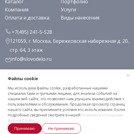
Каталог
Портфолио
Компания
Услуги
Оплата и доставка
Виды нанесения
+7(495) 241-5-528
121059, г. Москва, Бережковская набережная д. 20,
стр. 64, 3 этаж
info@slovodelo.ru
Заказать звонок
Файлы cookie
Мы используем файлы cookie, разработанные нашими
Подписаться на рассылку
специалистами и третьими лицами, для анализа событий на
нашем веб-сайте, что позволяет нам улучшать взаимодействие с
пользователями и обслуживание. Продолжая просмотр страниц
нашего сайта, вы принимаете условия его использования. Более
Клиентское соглашение
подробные сведения смотрите в нашей
Политике в отношении
Политика конфиденциальности
файлов Cookie
.
Принимаю
Не принимаю
2026 © «Словодело». Все права защищены