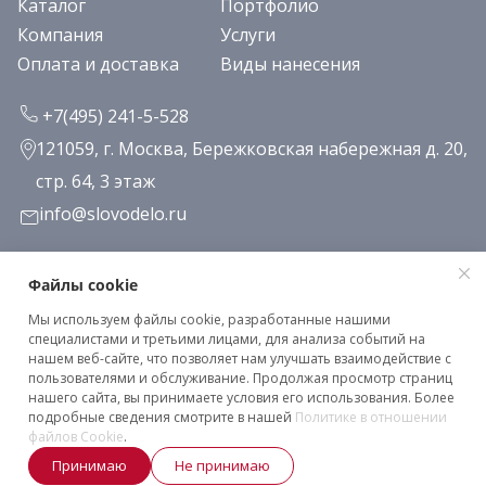
Каталог
Портфолио
Компания
Услуги
Оплата и доставка
Виды нанесения
+7(495) 241-5-528
121059, г. Москва, Бережковская набережная д. 20,
стр. 64, 3 этаж
info@slovodelo.ru
Заказать звонок
Файлы cookie
Мы используем файлы cookie, разработанные нашими
Подписаться на рассылку
специалистами и третьими лицами, для анализа событий на
нашем веб-сайте, что позволяет нам улучшать взаимодействие с
пользователями и обслуживание. Продолжая просмотр страниц
нашего сайта, вы принимаете условия его использования. Более
Клиентское соглашение
подробные сведения смотрите в нашей
Политике в отношении
Политика конфиденциальности
файлов Cookie
.
Принимаю
Не принимаю
2026 © «Словодело». Все права защищены