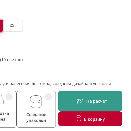
XXL
(10 цветов)
уги нанесения логотипа, создания дизайна и упаковки
На расчет
отка
Создание
йна
В корзину
упаковки