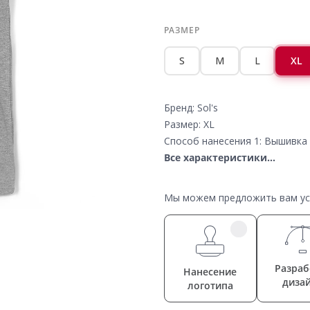
РАЗМЕР
S
M
L
XL
Бренд: Sol's
Размер: XL
Способ нанесения 1: Вышивка 
Все характеристики...
Мы можем предложить вам усл
Разраб
Нанесение
диза
логотипа