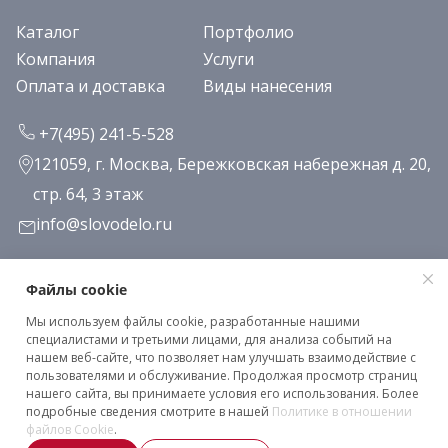
Каталог
Портфолио
Компания
Услуги
Оплата и доставка
Виды нанесения
+7(495) 241-5-528
121059, г. Москва, Бережковская набережная д. 20,
стр. 64, 3 этаж
info@slovodelo.ru
Заказать звонок
Файлы cookie
Мы используем файлы cookie, разработанные нашими
Подписаться на рассылку
специалистами и третьими лицами, для анализа событий на
нашем веб-сайте, что позволяет нам улучшать взаимодействие с
пользователями и обслуживание. Продолжая просмотр страниц
нашего сайта, вы принимаете условия его использования. Более
Клиентское соглашение
подробные сведения смотрите в нашей
Политике в отношении
Политика конфиденциальности
файлов Cookie
.