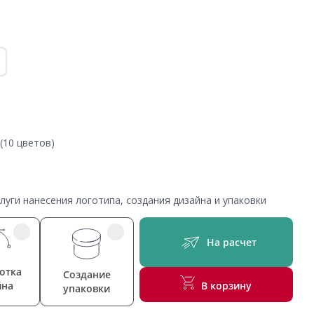
(10 цветов)
уги нанесения логотипа, создания дизайна и упаковки
На расчет
отка
Создание
йна
В корзину
упаковки