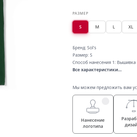
РАЗМЕР
S
M
L
XL
Бренд: Sol's
Размер: S
Способ нанесения 1: Вышивка 
Все характеристики...
Мы можем предложить вам усл
Разраб
Нанесение
диза
логотипа