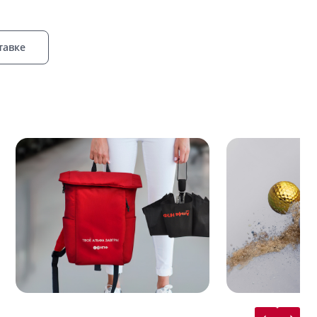
тавке