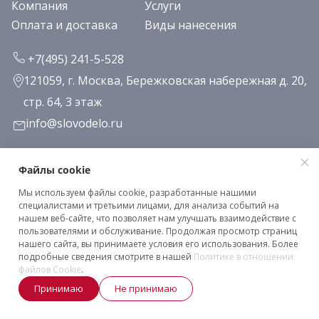
Компания
Услуги
Оплата и доставка
Виды нанесения
+7(495) 241-5-528
121059, г. Москва, Бережковская набережная д. 20,
стр. 64, 3 этаж
info@slovodelo.ru
Заказать звонок
Файлы cookie
Мы используем файлы cookie, разработанные нашими
Подписаться на рассылку
специалистами и третьими лицами, для анализа событий на
нашем веб-сайте, что позволяет нам улучшать взаимодействие с
пользователями и обслуживание. Продолжая просмотр страниц
нашего сайта, вы принимаете условия его использования. Более
Клиентское соглашение
подробные сведения смотрите в нашей
Политике в отношении
Политика конфиденциальности
файлов Cookie
.
Принимаю
Не принимаю
2026 © «Словодело». Все права защищены