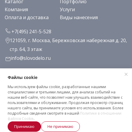
Каталог
Портфолио
Компания
Услуги
Оплата и доставка
Виды нанесения
+7(495) 241-5-528
121059, г. Москва, Бережковская набережная д. 20,
стр. 64, 3 этаж
info@slovodelo.ru
Заказать звонок
Файлы cookie
Мы используем файлы cookie, разработанные нашими
Подписаться на рассылку
специалистами и третьими лицами, для анализа событий на
нашем веб-сайте, что позволяет нам улучшать взаимодействие с
пользователями и обслуживание. Продолжая просмотр страниц
нашего сайта, вы принимаете условия его использования. Более
Клиентское соглашение
подробные сведения смотрите в нашей
Политике в отношении
Политика конфиденциальности
файлов Cookie
.
Принимаю
Не принимаю
2026 © «Словодело». Все права защищены