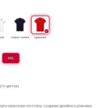
лая
темно-синяя
красная
XXL
(10 цветов)
уги нанесения логотипа, создания дизайна и упаковки