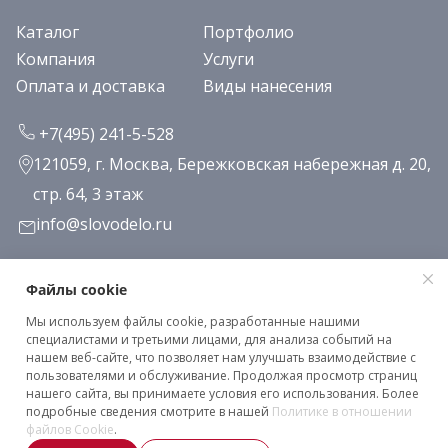
Каталог
Портфолио
Компания
Услуги
Оплата и доставка
Виды нанесения
+7(495) 241-5-528
121059, г. Москва, Бережковская набережная д. 20,
стр. 64, 3 этаж
info@slovodelo.ru
Заказать звонок
Файлы cookie
Мы используем файлы cookie, разработанные нашими
Подписаться на рассылку
специалистами и третьими лицами, для анализа событий на
нашем веб-сайте, что позволяет нам улучшать взаимодействие с
пользователями и обслуживание. Продолжая просмотр страниц
нашего сайта, вы принимаете условия его использования. Более
Клиентское соглашение
подробные сведения смотрите в нашей
Политике в отношении
Политика конфиденциальности
файлов Cookie
.