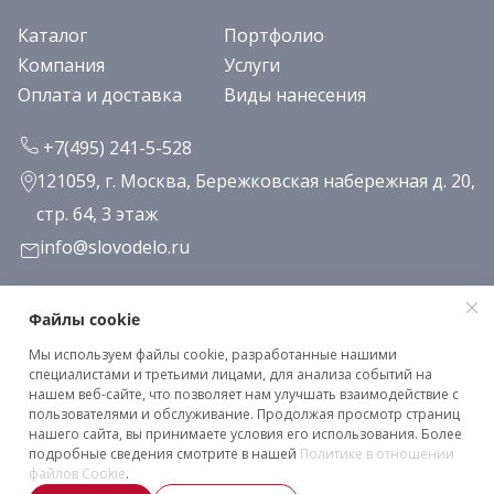
Каталог
Портфолио
Компания
Услуги
Оплата и доставка
Виды нанесения
+7(495) 241-5-528
121059, г. Москва, Бережковская набережная д. 20,
стр. 64, 3 этаж
info@slovodelo.ru
Заказать звонок
Файлы cookie
Мы используем файлы cookie, разработанные нашими
Подписаться на рассылку
специалистами и третьими лицами, для анализа событий на
нашем веб-сайте, что позволяет нам улучшать взаимодействие с
пользователями и обслуживание. Продолжая просмотр страниц
нашего сайта, вы принимаете условия его использования. Более
Клиентское соглашение
подробные сведения смотрите в нашей
Политике в отношении
Политика конфиденциальности
файлов Cookie
.