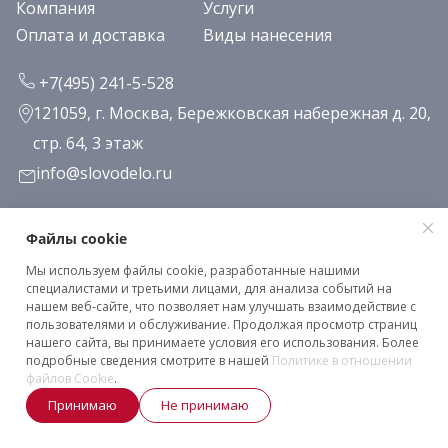
Компания
Услуги
Оплата и доставка
Виды нанесения
+7(495) 241-5-528
121059, г. Москва, Бережковская набережная д. 20,
стр. 64, 3 этаж
info@slovodelo.ru
Заказать звонок
Файлы cookie
Мы используем файлы cookie, разработанные нашими
Подписаться на рассылку
специалистами и третьими лицами, для анализа событий на
нашем веб-сайте, что позволяет нам улучшать взаимодействие с
пользователями и обслуживание. Продолжая просмотр страниц
нашего сайта, вы принимаете условия его использования. Более
Клиентское соглашение
подробные сведения смотрите в нашей
Политике в отношении
Политика конфиденциальности
файлов Cookie
.
Принимаю
Не принимаю
2026 © «Словодело». Все права защищены