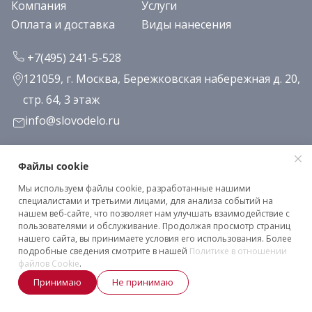
Компания
Услуги
Оплата и доставка
Виды нанесения
+7(495) 241-5-528
121059, г. Москва, Бережковская набережная д. 20,
стр. 64, 3 этаж
info@slovodelo.ru
Заказать звонок
Файлы cookie
Мы используем файлы cookie, разработанные нашими
Подписаться на рассылку
специалистами и третьими лицами, для анализа событий на
нашем веб-сайте, что позволяет нам улучшать взаимодействие с
пользователями и обслуживание. Продолжая просмотр страниц
нашего сайта, вы принимаете условия его использования. Более
Клиентское соглашение
подробные сведения смотрите в нашей
Политике в отношении
Политика конфиденциальности
файлов Cookie
.
Принимаю
Не принимаю
2026 © «Словодело». Все права защищены